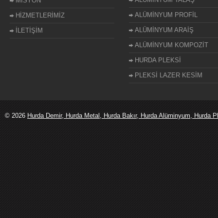
MİSYON
ALÜMİNYUM PROFİL
HİZMETLERİMİZ
ALÜMİNYUM ARAİŞ
İLETİŞİM
ALÜMİNYUM KOMPOZİT
HURDA PLEKSİ
PLEKSİ LAZER KESİM
© 2026
Hurda Demir, Hurda Metal, Hurda Bakır, Hurda Alüminyum, Hurda Ple