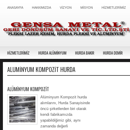
ANASAYFA
HAKKIMIZDA
VİZYON
MİSYON
HİZMETLERİMİZ
HİZMETLERİMİZ
HURDA ALÜMİNYUM
HURDA BAKIR
HURDA DEMİR
ALÜMINYUM KOMPOZIT HURDA
ALÜMİNYUM KOMPOZİT
Alüminyum Kompozit hurda
alımlarını, Hurda Sanayisinde
öncü şirketlerden biri olarak
kendi fabrikamızda
yapabildiğimiz gibi, aynı
zamanda değerli