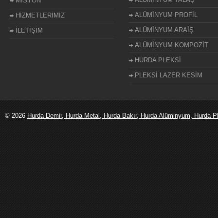
MİSYON
ALÜMİNYUM PROFİL
HİZMETLERİMİZ
ALÜMİNYUM ARAİŞ
İLETİŞİM
ALÜMİNYUM KOMPOZİT
HURDA PLEKSİ
PLEKSİ LAZER KESİM
© 2026
Hurda Demir, Hurda Metal, Hurda Bakır, Hurda Alüminyum, Hurda Ple