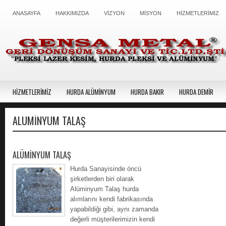
ANASAYFA
HAKKIMIZDA
VİZYON
MİSYON
HİZMETLERİMİZ
HİZMETLERİMİZ
HURDA ALÜMİNYUM
HURDA BAKIR
HURDA DEMİR
ALÜMINYUM TALAŞ
ALÜMİNYUM TALAŞ
Hurda Sanayisinde öncü
şirketlerden biri olarak
Alüminyum Talaş hurda
alımlarını kendi fabrikasında
yapabildiği gibi, aynı zamanda
değerli müşterilerimizin kendi