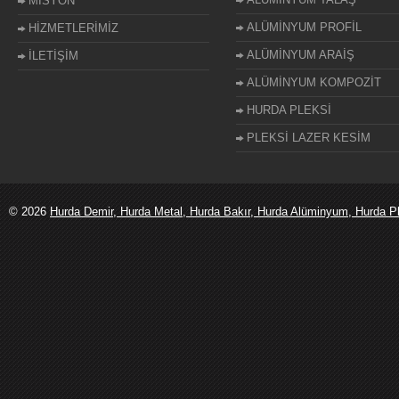
MİSYON
ALÜMİNYUM PROFİL
HİZMETLERİMİZ
ALÜMİNYUM ARAİŞ
İLETİŞİM
ALÜMİNYUM KOMPOZİT
HURDA PLEKSİ
PLEKSİ LAZER KESİM
© 2026
Hurda Demir, Hurda Metal, Hurda Bakır, Hurda Alüminyum, Hurda Ple