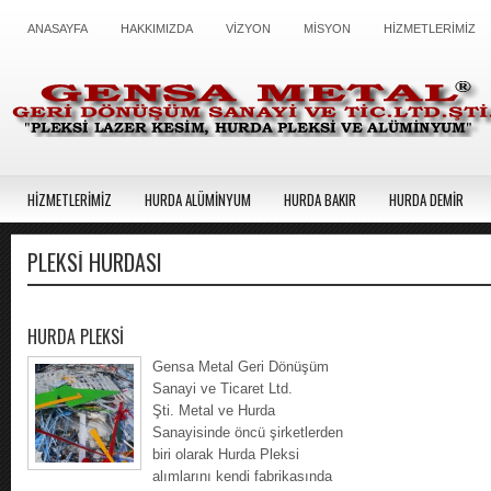
ANASAYFA
HAKKIMIZDA
VİZYON
MİSYON
HİZMETLERİMİZ
HİZMETLERİMİZ
HURDA ALÜMİNYUM
HURDA BAKIR
HURDA DEMİR
PLEKSI HURDASI
HURDA PLEKSİ
Gensa Metal Geri Dönüşüm
Sanayi ve Ticaret Ltd.
Şti. Metal ve Hurda
Sanayisinde öncü şirketlerden
biri olarak Hurda Pleksi
alımlarını kendi fabrikasında