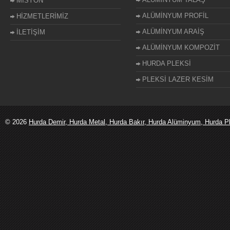
MİSYON
ALÜMİNYUM PROFİL
HİZMETLERİMİZ
ALÜMİNYUM ARAİŞ
İLETİŞİM
ALÜMİNYUM KOMPOZİT
HURDA PLEKSİ
PLEKSİ LAZER KESİM
© 2026
Hurda Demir, Hurda Metal, Hurda Bakır, Hurda Alüminyum, Hurda Ple