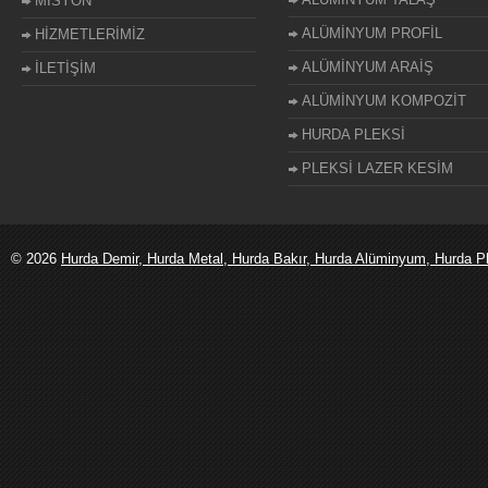
MİSYON
ALÜMİNYUM PROFİL
HİZMETLERİMİZ
ALÜMİNYUM ARAİŞ
İLETİŞİM
ALÜMİNYUM KOMPOZİT
HURDA PLEKSİ
PLEKSİ LAZER KESİM
© 2026
Hurda Demir, Hurda Metal, Hurda Bakır, Hurda Alüminyum, Hurda Ple