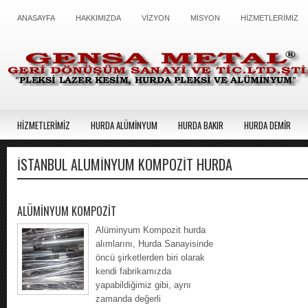
ANASAYFA
HAKKIMIZDA
VİZYON
MİSYON
HİZMETLERİMİZ
HİZMETLERİMİZ
HURDA ALÜMİNYUM
HURDA BAKIR
HURDA DEMİR
ISTANBUL ALÜMINYUM KOMPOZIT HURDA
ALÜMİNYUM KOMPOZİT
Alüminyum Kompozit hurda
alımlarını, Hurda Sanayisinde
öncü şirketlerden biri olarak
kendi fabrikamızda
yapabildiğimiz gibi, aynı
zamanda değerli